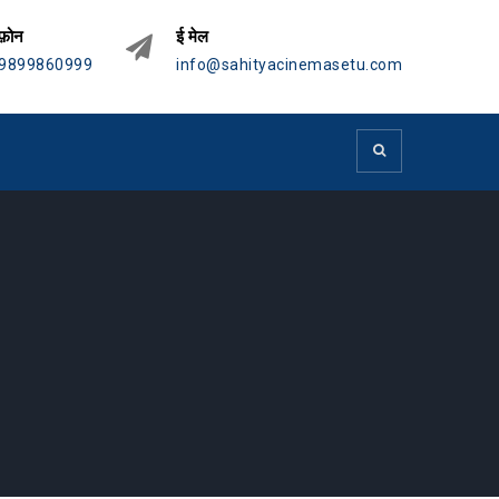
फ़ोन
ई मेल
9899860999
info@sahityacinemasetu.com