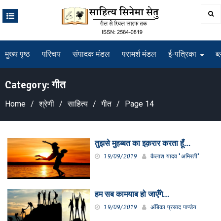
Skip
to
content
मुख्य पृष्ठ
परिचय
संपादक मंडल
परामर्श मंडल
ई-पत्रिका
ब्
Category:
गीत
Home
श्रेणी
साहित्य
गीत
Page 14
तुझसे मुहब्बत का इक़रार करता हूँ…
19/09/2019
कैलाश यादव "अमिरती"
हम सब कामयाब हो जाएँगे…
19/09/2019
अंबिका प्रसाद पाण्डेय