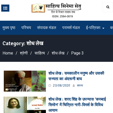
Skip
to
content
मुख्य पृष्ठ
परिचय
संपादक मंडल
परामर्श मंडल
ई-पत्रिका
ब्
Category:
शोध लेख
Home
श्रेणी
साहित्य
शोध लेख
Page 3
शोध लेख : समकालीन मनुष्य और उसकी
सभ्यता का अंदरूनी बाघ
23/08/2020
सपना
शोध लेख : शरद शिंह के उपन्यास ‘कस्बाई
सिमोन’ में चित्रित नारी-विमर्श के विविध
आयाम