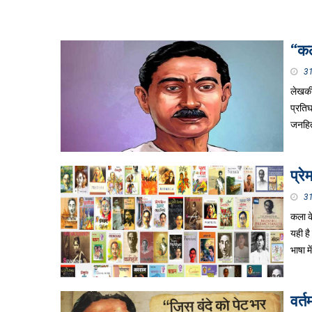
“कल
3
लेखकीय
प्रतिघ
जनहित 
प्र
3
कला के
यही ह
भाषा म
वर्त