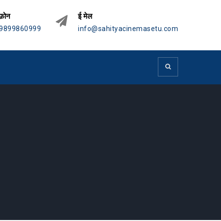
फ़ोन
ई मेल
9899860999
info@sahityacinemasetu.com