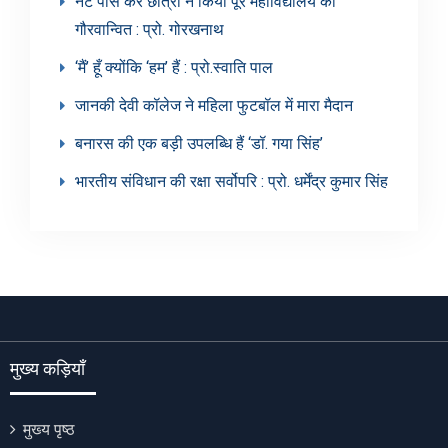
नेट पास कर छात्रों ने किया पूरे महाविद्यालय को
गौरवान्वित : प्रो. गोरखनाथ
‘मैं’ हूँ क्योंकि ‘हम’ हैं : प्रो.स्वाति पाल
जानकी देवी कॉलेज ने महिला फुटबॉल में मारा मैदान
बनारस की एक बड़ी उपलब्धि हैं ‘डॉ. गया सिंह’
भारतीय संविधान की रक्षा सर्वोपरि : प्रो. धर्मेंद्र कुमार सिंह
मुख्य कड़ियाँ
मुख्य पृष्ठ