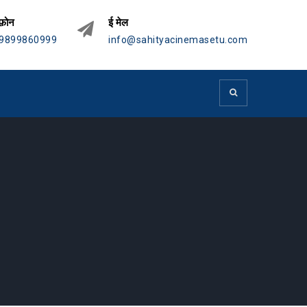
फ़ोन
ई मेल
9899860999
info@sahityacinemasetu.com