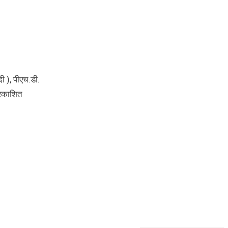
ंदी ), पीएच.डी.
्रकाशित