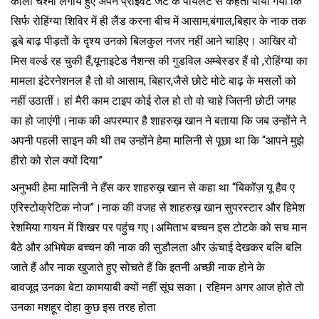
काला चश्मा लगाये हुए अपने प्राइवेट जेट के पायलट से कहती पायीं गयीं कि
सिर्फ रोहिंग्या शिविर में ही लैंड करना बीच में आसाम,बंगाल,बिहार के नाक तक
डूबे बाढ़ पीड़तों के दृश्य उनको बिलकुल नजर नहीं आने चाहिए। आखिर वो
मिस वर्ल्ड रह चुकी हैं,यूनाइटेड नैशन्स की गुडविल अम्बेस्डर हैं वो ,रोहिंग्या का
मामला इंटेरनेशनल है तो वो आसाम, बिहार,जैसे छोटे मोटे बाढ़ के मसलों को
नहीं उठातीं। हां मैरी काम टाइप कोई रोल हो तो वो चाहे जितनी छोटी जगह
का हो जाएंगी।नाक की अपरम्पार है शाहरुख़ खान ने बताया कि जब उन्होंने ने
अपनी पहली साइन की थी तब उन्होंने हेमा मालिनी से पूछा था कि “आपने मुझे
हीरो को रोल क्यों दिया”
अनुभवी हेमा मालिनी ने हँस कर शाहरुख़ खान से कहा था “बिकॉज़ यू हैव ए
एरिस्टोक्रेटिक नोज”।नाक की वजह से शाहरुख़ खान सुपरस्टार और हिमेश
रेशमिया गायन में शिखर पर पहुंच गए।अमिताभ बच्चन इस टोटके को सच मान
बैठे और अभिषेक बच्चन की नाक की सुडौलता और ऊंचाई देखकर बलि बलि
जाते हैं और नाक खुजाते हुए सोचते हैं कि इतनी अच्छी नाक होने के
बावजूद उनका बेटा कामयाबी क्यों नहीं सूंघ सका। रहिमन अगर आज होते तो
उनका मशहूर दोहा कुछ इस तरह होता