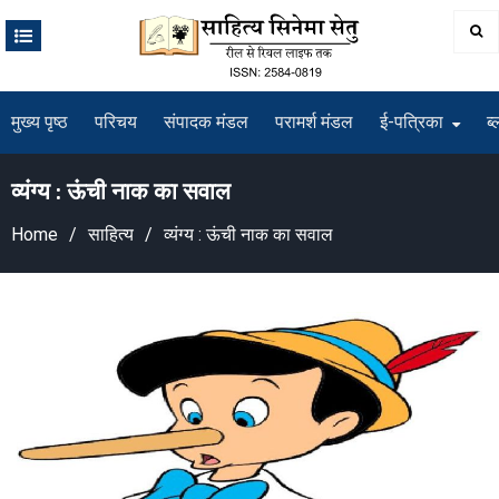
Skip
to
content
मुख्य पृष्ठ
परिचय
संपादक मंडल
परामर्श मंडल
ई-पत्रिका
ब्
व्यंग्य : ऊंची नाक का सवाल
Home
साहित्य
व्यंग्य : ऊंची नाक का सवाल