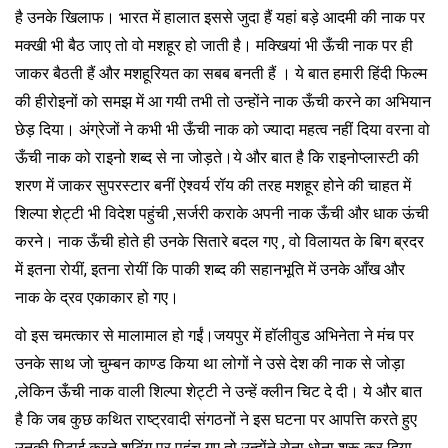
है उनके खिलाफ। भारत में हालात इससे जुदा हैं यहां बड़े आदमी की नाक पर
मक्खी भी बैठ जाए तो वो मशहूर हो जाती है। मक्खियां भी ऊँची नाक पर ही
जाकर बैठती हैं और मशहूरियत का सबब बनती हैं । ये बात हमारी हिंदी फिल्म
की हीरोइनों को समझ में आ गयी तभी तो उन्होंने नाक ऊँची करने का अभियान
छेड़ दिया। अंग्रेजों ने कभी भी ऊँची नाक को ज्यादा महत्व नहीं दिया वरना वो
ऊँची नाक को राइनो शब्द से ना जोड़ते।ये और बात है कि राइनोप्लास्टी की
शरण में जाकर सुपरस्टार बनीं ऐश्वर्य रॉय की तरह मशहूर होने की चाहत में
शिल्पा शेट्टी भी विदेश पहुंची ,सर्जरी कराके अपनी नाक ऊँची और धाक ऊंची
करने। नाक ऊँची होते ही उनके सितारे बदल गए , वो विलायत के बिग ब्रदर
में इतना रोयीं, इतना रोयीं कि पाकी शब्द की सहानभूति में उनके आँख और
नाक के द्रव एकाकार हो गए।
वो इस चमत्कार से मालामाल हो गईं।जयपुर में हॉलीवुड अभिनेता ने मंच पर
उनके साथ जो चुम्बन काण्ड किया था लोगों ने उसे देश की नाक से जोड़ा
,लेकिन ऊँची नाक वाली शिल्पा शेट्टी ने उन्हें क्लीन चिट दे दी। ये और बात
है कि जब कुछ कथित राष्ट्रवादी संगठनों ने इस घटना पर आपत्ति करते हुए
उनकी पिटाई करने शूटिंग पर पहुंच गए तो उन्होंने रोना धोना शुरू कर दिया