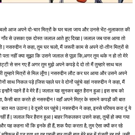
ह भी समझा जा सकता है जैसे भारत में ‘व्यासों’ की परम्परा आज भी मौजूद है | पर व्यास तो एक ही हुए – महाभारत के रचयिता | पर, क्या व्यास की तरह मुल्ला नसीरुद्दीन भी एक मिथकीय चरित्र था/है ? नहीं मुल्ला नसीरुद्दीन मिथकीय चरित नहीं था | तो फिर कौन था मुल्ला नसीरूदीन ? अलग-अलग दावेदारियाँ हैं – कोई मानता है की मुल्ला हमारे हैं तो कोई कहता है मुल्ला हमारे हैं | हिन्दुस्तान में भी मुल्ला नसीरुद्दीन को लेकर यही दावेदारी है कि मुल्ला हमारे हैं | जब मैं तुर्की आया तो पता लगा कि, मुल्ला नसीरुद्दीन पैदायशी तुर्क थे | जहाँ वे पैदा हुए उस गांव का भी उल्लेख किया गया | यह भी बताया गया कि हर साल जुलाई के महीने में वहाँ पर मुल्ला नसीरुद्दीन के नाम से मेला लगता है जिसमें भिन्न-भिन्न तरह के लोक-संस्कृति और लोक-साहित्य से सम्बंधित आयोजन होते हैं | हिन्दुस्तान में मुल्ला नसीरुद्दीन के किस्से पढ़ा था | अपनी हाज़िर-ज़वाबी और तर्क-शक्ति के नाते वे किस्से बहुत पसंद आये थे |यहाँ, तुर्की में एक किताब हाथ लगी- ‘वन्स देयर वाज ट्वाइस देयर वाज नॉट : फिफ्टी टर्किश फोकटेल ऑफ़ नसीरुद्दीन होद्जा’ | माइकल शेल्टन द्वारा लिखित इस पुस्तक में एक प्रामाणिक भूमिका के साथ मुल्ला नसीरुद्दीन की पचास तुर्की लोककथाओं का तुर्की से अंग्रेजी में अनुवाद किया गया है | माइकल शेल्टन पिछले बारह वर्षों से अपनी पत्नी जोयान के साथ तुर्की में रह रहे हैं | वे एक ‘फ्रीलान्स’ लेखक और पत्रकार हैं | तुर्की संस्कृति और उसके ऐतिहासिक महत्त्व से बेहद प्रभावित | उन्होंने छह तुर्की लड़कियों को गोद लिया है | तुर्की संस्कृति के महत्व को जानने समझने के क्रम में ही वे मुल्ला नासीरुद्दीन के करीब पहुंचे | इस पुस्तक के पढ़ने के बाद मन मचलने लगा कि मुल्ला के गाँव चला जाय | ‘शिवरीहिसार’ मुल्ला के गाँव का नाम है जहाँ मुल्ला नसीरूदीन तेरहवीं शताब्दी में पैदा हुए थे | यह कोय (तुर्की में गाँव को ‘कोय’ खाते हैं) अंकारा और‘एस्कीशेहिर’ के बीच में पड़ता है | अंकारा से लगभग ४५ किलोमीटर दूर | यह हिस्सा मध्य अनातोलिया का पुराना हिस्सा है | तेरहवीं शताब्दी में यहाँ तामेरलेन का शासन था| यह वही तामेरलेन है जिसे हम तैमूरलंग के नाम से जानते हैं और जिसने दक्षिण-पूर्वी एशिया, मध्य एशिया, अफ्रीका, मंगोलिया, योरोप के कुछ हिस्सों पर आक्रमण किया था और अपने आतंक का कहर बरपाया था | तैमूरलंग ने दिल्ली पर १३९८ में आक्रमण कर तबाही मचाई थी | उस समय दिल्ली पर नसीरुद्दीन मुहम्मद शाह तुगलक का शासन था |संभव है कि जहाँ-जहाँ तैमूर गया हो उसके साथ-साथ मुल्ला नसीरुद्दीन भी रहा हो |क्योंकि, दुनिया के उन्हीं देशों में मुल्ला नसीरुद्दीन जिन्दा है जहाँ तैमूर के आक्रमण हुए |आचार्य हजारी प्रसाद द्विवेदी ने ‘लिजेंडरी’ को ‘निजंधरी’ कथाओं के रूप में व्याख्यायित करते हुए यह मन है कि, विभिन्न गण-समाजों के आपसी तालमेल तथा भिन्न-भिन्न जातियों, समूहों गणों और जनपदों के मिलने-जुलने से जो संस्कृति विकसित हुयी और जो सभ्यताएँ पनपीं उनमें देश-काल की सीमाएँ खत्म हो गयीं |‘एस्कीशेहिर’ तुर्की के सबसे पुराने बसे शहरों में से है | ‘एस्की’ का अर्थ है पुराना और ‘शेहिर’ तो शहर है ही | यहाँ जो लोग दिल्ली घूमकर आये हैं वे बताते हैं कि ‘एस्की दिल्ली’ और ‘येनी दिल्ली’ दोनों देखा | ‘येनी दिल्ली’ का मतलब नयी दिल्ली | तो मैंने भी एस्किशेहिर जाने और मुल्ला का गाँव देखने कि योजना बना डाली और पहुँच गया‘शिवरीहिसार’ | अंकारा से जो मुख्य सड़क ‘एस्कीशेहिर’ को जाती है उस पर ४०-४५ किलोमीटर चलने पर एक क़स्बा पड़ता है जिसका नाम ‘शिवरीहिसार’ है | इस चौराहे से दायें मुड़कर थोड़ी दूर चलने पर नसीरुद्दीन का गाँव पड़ता है | मेरे साथ मेरा एक छात्र भी था जिससे सुविधाजनक ढंग से मैं गांव में पहुँच गया | पर, तुर्की के ‘कोय’ (गाँव) भारतीय गाँवों की तरह नहीं हैं | प्राकृतिक सुंदरता से भरे हुए आधुनिक सुख-सुविधाओं से संपन्न छोटे-छोटे गांव | घर-बाहर दोनों साफ़-सुथरे | ‘शिवरीहिसार’ और उससे आगे ‘एस्कीशेहिर’ देखकर लगा कि, इन्हें पुराना क्यों कहा जाता है देखने में तो ये कहीं से भी पुराने नहीं लगते | नाम के ठीक विपरीत | वैसे ही जैसे भारतेंदु ने ‘सरयू पार की यात्रा’में बस्ती के लिए लिखा है – ‘याकौ यदि बस्ती कहूँ तो काकौ कहूँ उजाड़ |’ एकदम विपरीत प्रभाव | ‘शिवरीहिसार’ में जिस घर को मुल्ला का जन्मस्थान मान जाता है वह तुर्की सरकार द्वारा लोक-संस्कृति की दृष्टि से विकसित किया गया एक महत्वपूर्ण स्मारक है |मुल्ला नसीरुद्दीन के बारे में तरह-तरह कि किम्वदंतियां प्रचलित हैं | वह तुर्की लोक-कथाओं का अलहदा नायक है | वह फ़कीर है | वह सूफी है | वह हकीम है | वह मंत्री है | वह जज है | वह ज्योतिषी है | वह खगोलविद है | जिसकी समस्या का निदान जिस चतुराई से किया उसने मुल्ला को वही मान लिया | एक बार मुल्ला के घर के सामने से सड़क पर एक स्त्री अकेली जा रही थी | उसके पीछे एक आदमी चल रहा था | आदमी ने लपक कर स्त्री को अपनी बाहों में भरकर चूम लिया | स्त्री उसे भला-बुरा कहने लगी | शोर सुनकर मुल्ला बाहर निकल कर आये | पूछा, क्या हुआ ? स्त्री ने कहा कि, इस आदमी ने मेरे साथ बद्तमीजी की है | इसको मैं जानती तक नहीं फिर इसकी हिम्मत कैसे हुयी मुझे चूमने की | मैं इसकी इस गुस्ताखी का बदला लेकर रहूंगी | मुझे न्याय चाहिए | मुल्ला नसीरुद्दीन ने बड़े ध्यानपूर्वक स्त्री को देखा और कहा हाँ तुम्हें मुकम्मल न्याय मिलना चाहिए, तुम ऐसा करो कि, इस आदमी का चुम्बन लेकर अपना बदला चुकाओ | स्त्री का चेहरा शर्म से लाल हो गया और वह धत् करके बांकी मुस्कान होंठों पर लिये वहाँ से चली गयी | तो, यह था मुल्ला का न्याय | अपने त्वरित बुद्धि और चतुराई से विकट से विकट परिस्थिति और संकट को हँसी-मजाक में हल कर देना मुल्ला नसीरुद्दीन की खासियत थी| मध्य-युग में तुर्की में आम जन-जीवन में गधे का खास महत्व था | सामन ढुलाई से लेकर सवारी करने तक गधा उपयोग में लाया जाता था | वह तुर्की जन-जीवन का एक उपयोगी पारिवारिक सदस्य की तरह था | मुल्ला नसीरुद्दीन भी गधा की सवारी करता था |पर उनका अंदाज विलक्षण था | वह गधे पर घूमकर उल्टा बैठता था | गधे के मुंह की ओर उसकी पीठ होती थी | सब यह देख कर हैरान होते कि यह कैसा मूर्ख है | एक बार कुछ लोगों ने मुल्ला से यह पूछा कि तुम गधे पर उल्टा क्यों बैठते हो ? मुल्ला का चट जवाब,ताकि, लोग मुझे गधे का विपरीत माने | ‘शिवरीहिसार’ के मुख्य चौराहे पर गधे पर उल्टी दिशा में