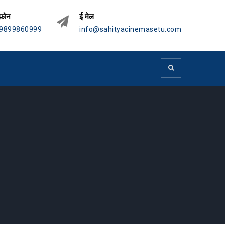
फ़ोन
ई मेल
9899860999
info@sahityacinemasetu.com