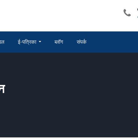
ंडल
ई-पत्रिका
ब्लॉग
संपर्क
ीन