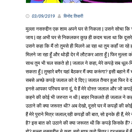
03/09/2019
विनोद तिवारी
मुल्ला नसरुद्दीन एक शाम अपने घर से निकला | उसने सोचा कि चलो आज अपने दो-चार मित्रों के घर चला जाय और उनसे भेंट-मुलाकात की जाय | वह अभी घर से निकलकर कुछ ही कदम चला था कि दूसरे गाँव से उसका एक दोस्त जलाल आते हुए दिखा | जलाल जब पास आया तो उसने कहा कि मैं तो तुमसे ही मिलने आ रहा था तुम कहाँ जा रहे हो | नसरुद्दीन ने कहा, तुम घर चलो, मैं जरूरी काम से अपने दो-तीन मित्रों से मिलने जा रहा हूँ और थोड़ी देर में लौटकर आता हूँ | फिर मुल्ला को पता नहीं क्या सूझा कि उसने जलाल से पूछा कि,अगर तुम थके न हो तो मेरे साथ तुम भी चल सकते हो | जलाल ने कहा, मेरे कपड़े सब धूल-मिट्टी से सन गए हैं अगर तुम मुझे अपने कपड़े दे दो तो मैं तुम्हारे साथ चल सकता हूँ | तुम्हारे बगैर यहां बैठकर मैं क्या करूंगा? इसी बहाने मैं भी तुम्हारे मित्रों से मिल लूँगा | नसरुद्दीन लौट कर घर आया और उसने अपने सबसे अच्छे कपड़े जलाल को दे दिए | जलाल तैयार हुआ फिर वे दोनों साथ निकल पड़े |जिस पहले घर वे दोनों पहुंचे वहां नसरुद्दीन ने कहा, मैं इनसे आपका परिचय करा दूं, ये हैं मेरे दोस्त जलाल और जो कपड़े इन्होंने पहने हैं वे मेरे हैं | जलाल यह सुनकर बहुत हैरान हुआ | इस सच को कहने की कोई भी जरुरत न थी | बाहर निकलते ही जलाल ने कहा, कैसी बात करते हो नसरुद्दीन ! वहाँ अपने मित्र के सामने कपड़ों की बात उठाने की क्या जरूरत थी? अब देखो, दूसरे घर में कपड़ों की कोई बात मत उठाना | वे दूसरे घर पहुंचे | नसरुद्दीन ने कहा, इनसे परिचय करा दूं ये हैं मेरे पुराने मित्र जलाल;रही कपड़ों की बात, सो इनके ही हैं, मेरे नहीं हैं | जलाल फिर हैरान हुआ | बाहर निकलकर उसने कहा, तुम्हें हो क्या गया है? इस बात को उठाने की क्या जरूरत थी कि कपड़े किसके हैं? और यह कहना भी कि इनके ही हैं, शक पैदा करता है, तुम ऐसा क्यों कर रहे हो? मुल्ला नसरुद्दीन ने कहा, मुझे माफ करो मित्र ! दरअसल में मैं मुश्किल में पड़ गया था वह पहली बार वाली बात मेरे मन में गूंजती रह गई, उसी की प्रतिक्रिया हो गई | मैंने सोचा कि जो पहली बार में गलती हो गई थी उसको सुधार लूं | इसलिए, मैंने कहा कि कपड़े इन्हीं के हैं मेरे नहीं | जलाल ने कहा, अब ध्यान रखना कि इसकी बात ही न उठे यह बात यहीं खत्म हो जानी चाहिए | वे तीसरे मित्र के घर पहुंचे | नसरुद्दीन ने कहा, ये हैं मेरे दोस्त जलाल दूर गाँव से आये हैं रही कपड़ों की बात, सो उठाना उचित नहीं है | क्यों जलाल ठीक है न, कपड़ों की बात उठाने की कोई ज़रुरत ही नहीं है | कपड़े किसी के भी हों, उससे क्या लेना देना | मेरे हों या इनके हों कपड़ों की बात यहाँ उठाने का कोई मतलब ही नहीं है | बाहर निकलकर जलाल ने कहा, अब मैं तुम्हारे साथ और किसी के घर नहीं जा सकूंगा | मैं हैरान हूं, तुम्हें हो क्या गया है | नसरुद्दीन बोला, दोस्त ! मैं अपने ही जाल में फंस गया हूं | मेरे भीतर जो मेरा ‘मैं’ जम कर बैठा है यह उसी की प्रतिक्रियाएं हुई चली जा रही हैं | मैंने सोचा कि शुरू में दोनों बातें भूल से हो गयीं,कि मैंने अपना कहा और फिर तुम्हारा कहा तो मैंने तय किया कि अब मुझे कुछ भी नहीं कहना चाहिए, यही सोचकर भीतर गया था | अंदर पहुँच कर बार-बार मैं अपने को समझा रहा था कि यहाँ कपड़ों की बात करना बिलकुल ठीक नहीं है और उन दोनों की प्रतिक्रिया यह हुई कि मेरे मुंह से यह निकल गया और जब निकल गया तो समझाना जरूरी हो गया कि कपड़े किसी के भी हों, क्या लेना-देना | दरअसल, मुल्ला के ये मित्र जलाल ऐसे मित्र थे जो हर बात में ‘मैं यह करता हूँ,मैं वह करता हूँ, मैंने उसे आज खूब उल्लू बनाया, आदि-आदि |’ मैं, मैं, मैं | जलाल अपने‘मम`’ से कभी बाहर आता ही नहीं था | साथ ही मुल्ला नसीरुद्दीन की प्रसिद्धि और यश से अंदर ही अंदर कुढता था | मुल्ला ने मौका पाते ही जलाल को यह आभास करा दिया कि ‘मैं’ क्या है | हम सबके अंदर जो एक ‘मैं’ बैठा है वह हमेशा दूसरे के अपमान में ही अपनी तुष्टि पाता है | भले ही वह गलत हो | हम उस गलत को ही सही बनाने और प्रमाणित करने के लिए तमाम तर्क-वितर्क करते चले जाते हैं | मुल्ला नसीरूदीन के नाम से ऐसे न जाने कितने हज़ारों-हज़ार किस्से-कहानियाँ, चुटकुले, हाज़िर-जवाब उक्तियाँ दुनिया भर के लोकाख्यानों में प्रचलित हैं | मुल्ला नसीरुद्दीन आज केवल एक संज्ञा भर नहीं है वह अब एक चरित है | मिथ में बदल चुका एक ऐसा विटी और हाजिर-जवाब,परिहास और बुद्धि-चातुर्य से लबरेज चरित जिसके नाम से दुनिया भर में किस्से-कहानियाँ, चुटकुले, मजाक गढ़ कर सुने सुनाये जाते हैं | मुल्ला नसीरूद्दीन कोई एक नहीं है अलग-अलग देशों के अलग-अलग मुल्ला नसीरुद्दीन हैं | यह रूढ़ हो चुकी एक ऐसी संज्ञा है जिसे भिन्न-भिन्न देशों में ऐसे किस्से कहानियों और चुटकुलों के लिए प्रयोग में लाया जाता है | अरब, ईरान, हिन्दुस्तान, पाकिस्तान, अफगानिस्तान, तुर्की, योरोप, चीन आदि देशों में मुल्ला नसीरूद्दीन थोड़े बहुत नाम के हेर-फेर से प्रचलित है | अरब, ईरान,हिन्दुस्तान, पाकिस्तान, अफगानिस्तान में यह मुल्ला नसीरुद्दीन है तो योरोपीय देशों और चीन में यह एफेन्दी या अफेंदम के नाम से मशहूर है | तुर्की में यह नाम नसीरुद्दीन होद्ज़ा है |दरअसल, यह देश-काल की सीमाओं और इतिहास-भूगोल की लकीरों और प्रमाणों से पार विभिन्न संस्कृतियों की आवाजाही और घुलन-मिलन से निर्मित लोक-चित्त में गहरे पसरे वाचिक परम्पराओं का एक ऐसा सच है जिसे किसी ‘प्रमाण’ की दरकार नहीं |इसको ठीक इस तर