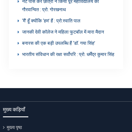
नेट पास कर छात्रों ने किया पूरे महाविद्यालय को
गौरवान्वित : प्रो. गोरखनाथ
‘मैं’ हूँ क्योंकि ‘हम’ हैं : प्रो.स्वाति पाल
जानकी देवी कॉलेज ने महिला फुटबॉल में मारा मैदान
बनारस की एक बड़ी उपलब्धि हैं ‘डॉ. गया सिंह’
भारतीय संविधान की रक्षा सर्वोपरि : प्रो. धर्मेंद्र कुमार सिंह
मुख्य कड़ियाँ
मुख्य पृष्ठ