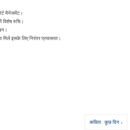
्ट मैनेजमेंट।
ं विशेष रुचि।
लेखन।
्यता मिले इसके लिए निरंतर प्रयासरत।
कविता : कुछ दिन