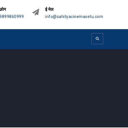
फ़ोन
ई मेल
9899860999
info@sahityacinemasetu.com