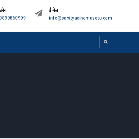
फ़ोन
ई मेल
9899860999
info@sahityacinemasetu.com