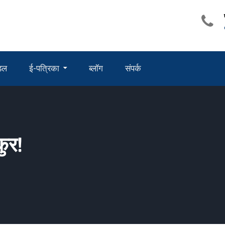
ंडल
ई-पत्रिका
ब्लॉग
संपर्क
कुर!