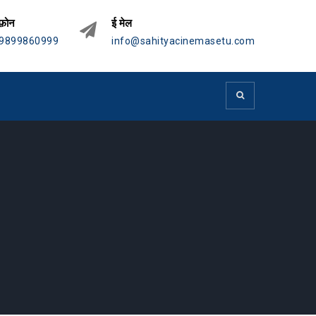
फ़ोन
ई मेल
9899860999
info@sahityacinemasetu.com