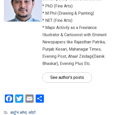
* PhD (Fine Arts)
* M.Phil (Drawing & Painting)
* NET (Fine Arts)
* Major Activity as a Freelance
Illustrator & Cartoonist with Eminent
Newspapers like Rajasthan Patrika,
Punjab Kesari, Mahanagar Times,
Evening Post, Ahaa! Zindagi(Dainik
Bhaskar), Evening Plus Etc.
See author's posts
Facebook
Twitter
Email
Share
कार्टून कोना
,
फोटो